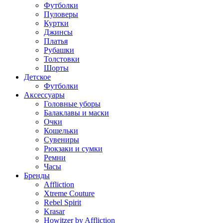
Футболки
Пуловеры
Куртки
Джинсы
Платья
Рубашки
Толстовки
Шорты
Детское
Футболки
Аксессуары
Головные уборы
Балаклавы и маски
Очки
Кошельки
Сувениры
Рюкзаки и сумки
Ремни
Часы
Бренды
Affliction
Xtreme Couture
Rebel Spirit
Krasar
Howitzer by Affliction