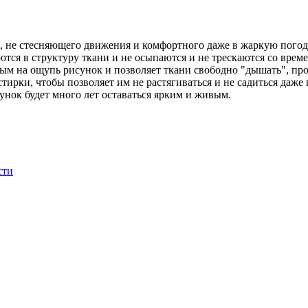
о, не стесняющего движения и комфортного даже в жаркую погод
ются в структуру ткани и не осыпаются и не трескаются со врем
м на ощупь рисунок и позволяет ткани свободно "дышать", проп
тирки, чтобы позволяет им не растягиваться и не садиться даже
нок будет много лет оставаться ярким и живым.
сти