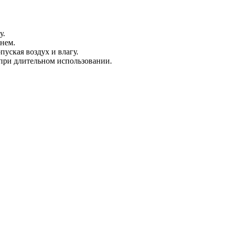
у.
енем.
уская воздух и влагу.
 при длительном использовании.